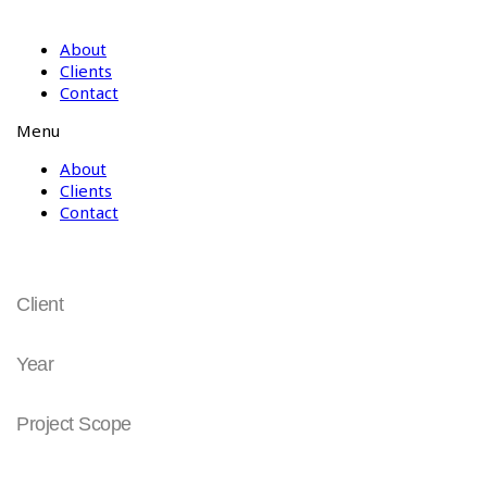
About
Clients
Contact
Menu
About
Clients
Contact
전용서체 'T고딕' & Band LTE Brand
Client
SK telecom
Year
2015
Project Scope
Brand Identity