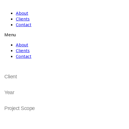
About
Clients
Contact
Menu
About
Clients
Contact
Stretch Angels
Client
주식회사 F&F
Year
2018
Project Scope
Brand Naming
Brand Identity