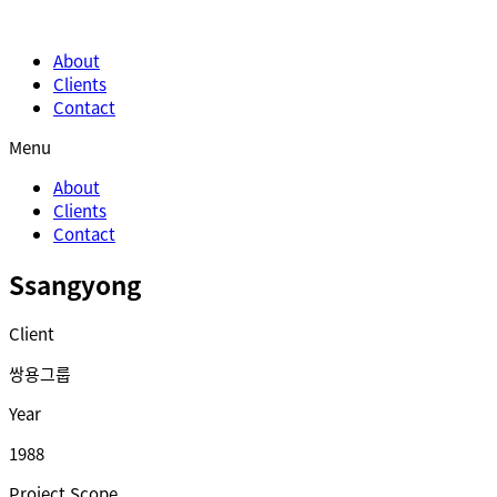
About
Clients
Contact
Menu
About
Clients
Contact
Ssangyong
Client
쌍용그룹
Year
1988
Project Scope