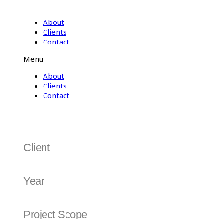
About
Clients
Contact
Menu
About
Clients
Contact
Shinsung E&G
Client
Shinsung E&G | 신성이엔지
Year
2017
Project Scope