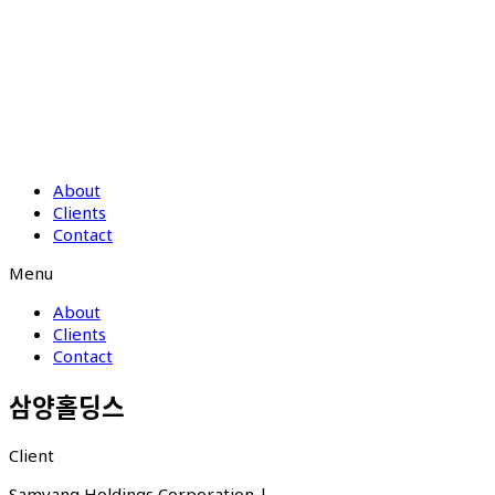
About
Clients
Contact
Menu
About
Clients
Contact
삼양홀딩스
Client
Samyang Holdings Corporation |