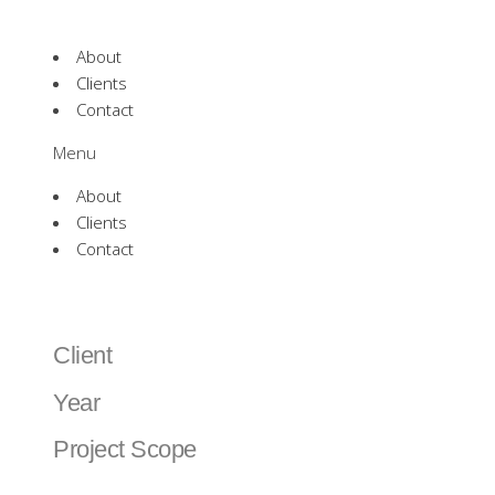
About
Clients
Contact
Menu
About
Clients
Contact
Oblige Club
Client
Mirae Asset | 미래에셋
Year
2016
Project Scope
Brand Identity