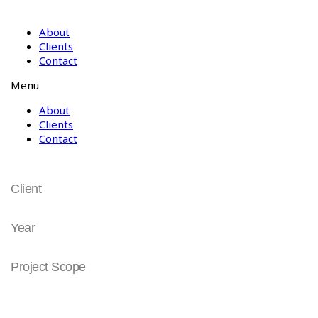
About
Clients
Contact
Menu
About
Clients
Contact
대신증권
Client
DAISHIN Securities | 대신증권
Year
2010
Project Scope
Corporate Identity
Look & Feel