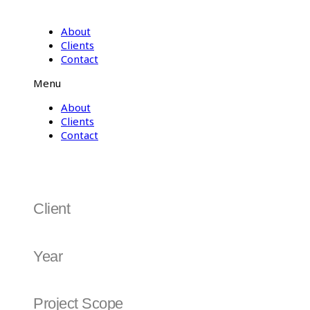
About
Clients
Contact
Menu
About
Clients
Contact
Allside
Client
Hanwha Estate | 한화에스테이트
Year
2021
Project Scope