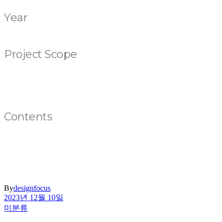
Year
2010
Project Scope
Corporate Identity
Application System
Look & Feel
Contents
대신증권은 창립 48주년을 맞아 CI를 새로 변경하였고, 
새로운 가치를 반영하는 주요 그래픽 모티프를 개발하였고, 
권의 새로운 아이덴티티가 어느 환경에서도 통일감을 가지면
By
designfocus
2023년 12월 10일
미분류