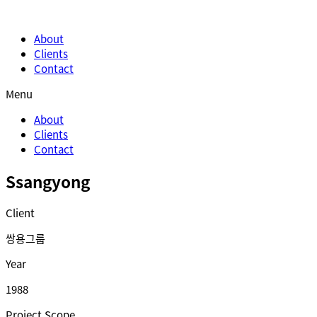
About
Clients
Contact
Menu
About
Clients
Contact
Ssangyong
Client
쌍용그룹
Year
1988
Project Scope