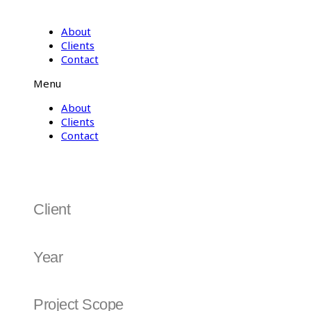
About
Clients
Contact
Menu
About
Clients
Contact
굿모닝증권
Client
Goodmorning Securities | 굿모닝증권
Year
1999
Project Scope